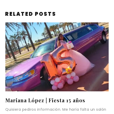
RELATED POSTS
ariana López | Fiesta 15 años
Nico
isiera pediros información. Me haría falta un salón
Estamo