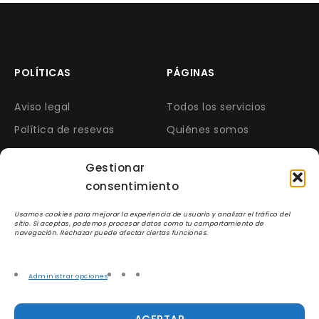
POLÍTICAS
PÁGINAS
Aviso legal
Todos los servicios
Política de resevas
Quiénes somos
Política de cookies
Opiniones
Gestionar
Política privacidad
Contacto
consentimiento
Preguntas frecuentes
¿Quieres esta web? Está
en venta o alquiler.
Usamos cookies para mejorar la experiencia de usuario y analizar el tráfico del
sitio. Si aceptas, podemos procesar datos como tu comportamiento de
navegación. Rechazar puede afectar ciertas funciones.
CONTACTA CON NOSOTROS
Administrar opciones
Web en proceso de traspaso. Próximamente con
nuevo propietario.