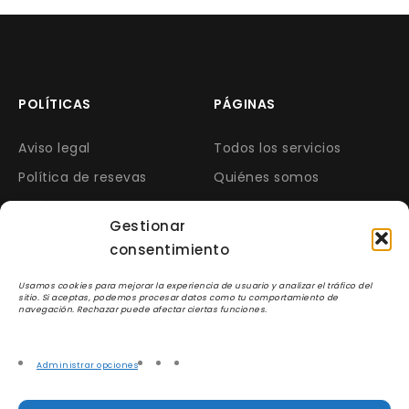
POLÍTICAS
PÁGINAS
Aviso legal
Todos los servicios
Política de resevas
Quiénes somos
Política de cookies
Opiniones
Gestionar
Política privacidad
Contacto
consentimiento
Preguntas frecuentes
¿Quieres esta web? Está
en venta o alquiler.
Usamos cookies para mejorar la experiencia de usuario y analizar el tráfico del
sitio. Si aceptas, podemos procesar datos como tu comportamiento de
navegación. Rechazar puede afectar ciertas funciones.
CONTACTA CON NOSOTROS
Administrar opciones
Web en proceso de traspaso. Próximamente con
nuevo propietario.